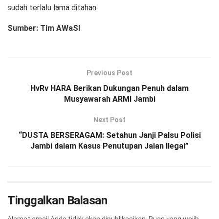
sudah terlalu lama ditahan.
Sumber: Tim AWaSI
Previous Post
HvRv HARA Berikan Dukungan Penuh dalam
Musyawarah ARMI Jambi
Next Post
“DUSTA BERSERAGAM: Setahun Janji Palsu Polisi
Jambi dalam Kasus Penutupan Jalan Ilegal”
Tinggalkan Balasan
Alamat email Anda tidak akan dipublikasikan.
Ruas yang wajib