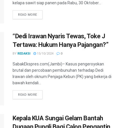
kelapa sawit siap panen pada Rabu, 30 Oktober...
READ MORE
“Dedi Irawan Nyaris Tewas, Toke J
Tertawa: Hukum Hanya Pajangan?”
BY
REDAKSI
15/10/2024
0
SabakEkspres.com(Jambi)– Kasus pengeroyokan
brutal dan percobaan pembunuhan terhadap Dedi
Irawan oleh oknum Penjaga Kebun (PK) yang bekerja di
bawah kendali...
READ MORE
Kepala KUA Sungai Gelam Bantah
Dugaan Pungli Bagi Calon Pengantin