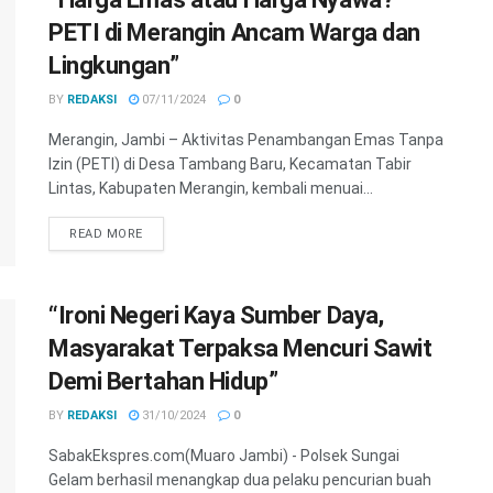
PETI di Merangin Ancam Warga dan
Lingkungan”
BY
REDAKSI
07/11/2024
0
Merangin, Jambi – Aktivitas Penambangan Emas Tanpa
Izin (PETI) di Desa Tambang Baru, Kecamatan Tabir
Lintas, Kabupaten Merangin, kembali menuai...
READ MORE
“Ironi Negeri Kaya Sumber Daya,
Masyarakat Terpaksa Mencuri Sawit
Demi Bertahan Hidup”
BY
REDAKSI
31/10/2024
0
SabakEkspres.com(Muaro Jambi) - Polsek Sungai
Gelam berhasil menangkap dua pelaku pencurian buah