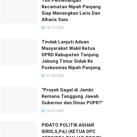
Tim Pemenangan
Kecamatan Nipah Panjang
Siap Menangkan Laris Dan
Alharis Sani .
14/11/2024
Tindak Lanjuti Aduan
Masyarakat Wakil Ketua
DPRD Kabupaten Tanjung
Jabung Timur Sidak Ke
Puskesmas Nipah Panjang.
21/06/2026
“Proyek Gagal di Jambi:
Kemana Tanggung Jawab
Gubernur dan Dinas PUPR?”
12/01/2025
PIDATO POLITIK ASHAR
IDRIS,S,Pd,I (KETUA DPC