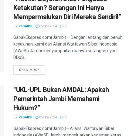
Ketakutan? Serangan Ini Hanya
Mempermalukan Diri Mereka Sendiri!”
BY
REDAKSI
05/12/2024
0
SabakEkspres.com(Jambi) – Dengan lantang dan penuh
keyakinan, kami dari Aliansi Wartawan Siber Indonesia
(AWaSI) Jambi menyampaikan bahwa serangan cyber
DDoS...
READ MORE
“UKL-UPL Bukan AMDAL: Apakah
Pemerintah Jambi Memahami
Hukum?”
BY
REDAKSI
05/12/2024
0
SabakEkspres.com(Jambi)– Aliansi Wartawan Siber
Indonesia (AWaSI) Jambi mengeluarkan kecaman keras