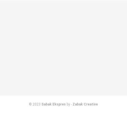
© 2023
Sabak Ekspres
by -
Zabak Creative