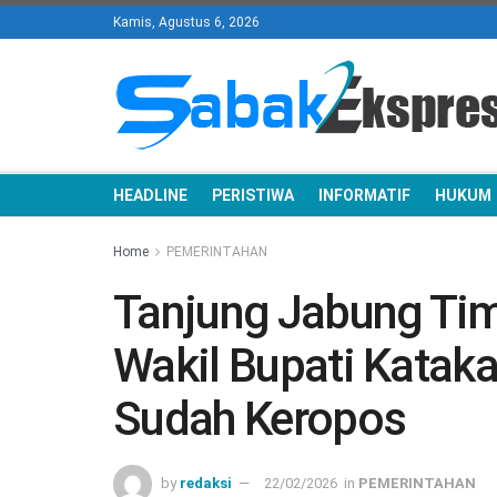
Kamis, Agustus 6, 2026
HEADLINE
PERISTIWA
INFORMATIF
HUKUM
Home
PEMERINTAHAN
Tanjung Jabung Ti
Wakil Bupati Katak
Sudah Keropos
by
redaksi
22/02/2026
in
PEMERINTAHAN