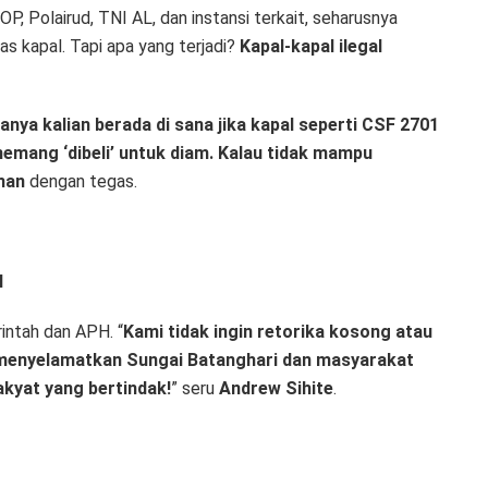
 Polairud, TNI AL, dan instansi terkait, seharusnya
as kapal. Tapi apa yang terjadi?
Kapal-kapal ilegal
ya kalian berada di sana jika kapal seperti CSF 2701
memang ‘dibeli’ untuk diam. Kalau tidak mampu
man
dengan tegas.
H
intah dan APH. “
Kami tidak ingin retorika kosong atau
uk menyelamatkan Sungai Batanghari dan masyarakat
akyat yang bertindak!
” seru
Andrew Sihite
.