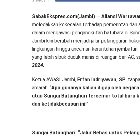
SHARES
SabakEkspres.com(Jambi)
—
Aliansi Wartawa
meledakkan kekesalan terhadap pemerintah dan
dalam mengawasi pengangkutan batubara di Sungai
Jambi kini berubah menjadi jalur pelanggaran huk
lingkungan hingga ancaman keruntuhan jembatan,
yang lebih sibuk duduk manis di ruangan ber-AC,
2024.
Ketua AWaSI Jambi,
Erfan Indriyawan, SP
, tan
amarah. “
Apa gunanya kalian digaji oleh negara
atau Sungai Batanghari tercemar total baru 
dan ketidakbecusan ini!
”
Sungai Batanghari: “Jalur Bebas untuk Pela