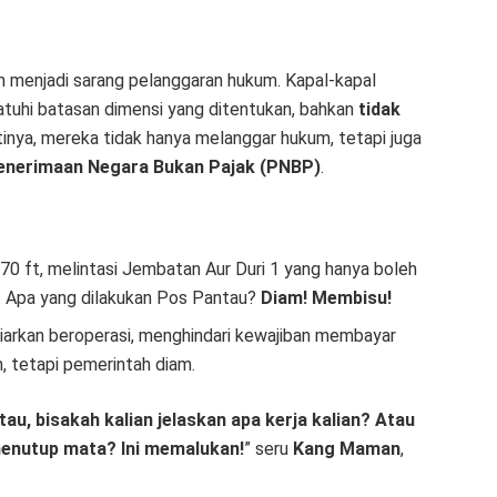
h menjadi sarang pelanggaran hukum. Kapal-kapal
tuhi batasan dimensi yang ditentukan, bahkan
tidak
rtinya, mereka tidak hanya melanggar hukum, tetapi juga
enerimaan Negara Bukan Pajak (PNBP)
.
270 ft, melintasi Jembatan Aur Duri 1 yang hanya boleh
t. Apa yang dilakukan Pos Pantau?
Diam! Membisu!
ibiarkan beroperasi, menghindari kewajiban membayar
, tetapi pemerintah diam.
tau, bisakah kalian jelaskan apa kerja kalian? Atau
menutup mata? Ini memalukan!
” seru
Kang Maman
,