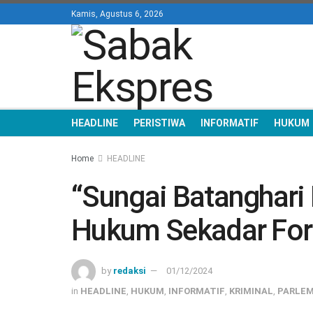
Kamis, Agustus 6, 2026
HEADLINE
PERISTIWA
INFORMATIF
HUKUM
Home
HEADLINE
“Sungai Batanghari 
Hukum Sekadar For
by
redaksi
01/12/2024
in
HEADLINE
,
HUKUM
,
INFORMATIF
,
KRIMINAL
,
PARLE