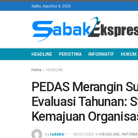
Sabtu, Agustus 8, 2026
HEADLINE
PERISTIWA
INFORMATIF
HUKUM
Home
HEADLINE
PEDAS Merangin Su
Evaluasi Tahunan: S
Kemajuan Organisa
by
redaksi
09/01/2025
in
HEADLINE
,
INFORM