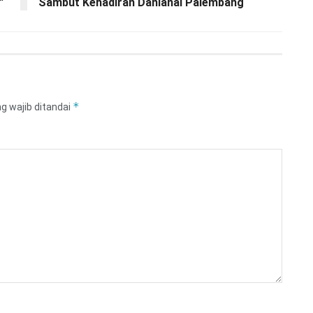
”
Sambut Kehadiran Danlanal Palembang
*
g wajib ditandai