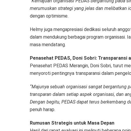
“Kemajuan organisasi PEDAS bergantung pada siner
merumuskan strategi yang jelas dan melibatkan i
dengan optimisme.
Helmy juga mengapresiasi dedikasi seluruh anggo
dalam mendukung berbagai program organisasi. Ia 
masa mendatang.
Penasehat PEDAS, Doni Sobri: Transparansi a
Penasehat PEDAS Merangin, Doni Sobri, turut mem
menyoroti pentingnya transparansi dalam pengelol
“Majunya sebuah organisasi sangat bergantung p
transparan dalam setiap aspek organisasi, dan a
Dengan begitu, PEDAS dapat terus berkembang da
penuh harap.
Rumusan Strategis untuk Masa Depan
Hasil dari rapat evaluasi ini meliputi beberapa p