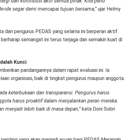
gi dan kontribusi aktif semua pihak. Kita perlu
de-ide segar demi mencapai tujuan bersama,”
ujar Helmy
ta dan pengurus PEDAS yang selama ini berperan aktif
berharap semangat ini terus terjaga dan semakin kuat di
dalah Kunci
berikan pandangannya dalam rapat evaluasi ini. Ia
aan organisasi, baik di tingkat pengurus maupun anggota.
ada keterbukaan dan transparansi. Pengurus harus
nggota harus proaktif dalam menjalankan peran mereka.
n menjadi lebih baik di masa depan,”
kata Doni Sobri
oin penting yang akan menjadi acuan bagi PEDAS Merangin