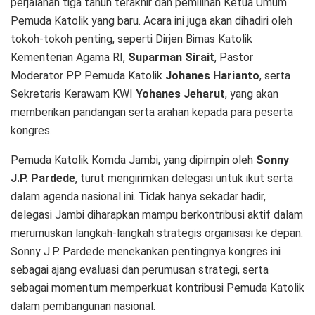
perjalanan tiga tahun terakhir dan pemilihan Ketua Umum
Pemuda Katolik yang baru. Acara ini juga akan dihadiri oleh
tokoh-tokoh penting, seperti Dirjen Bimas Katolik
Kementerian Agama RI,
Suparman Sirait
, Pastor
Moderator PP Pemuda Katolik
Johanes Harianto
, serta
Sekretaris Kerawam KWI
Yohanes Jeharut
, yang akan
memberikan pandangan serta arahan kepada para peserta
kongres.
Pemuda Katolik Komda Jambi, yang dipimpin oleh
Sonny
J.P. Pardede
, turut mengirimkan delegasi untuk ikut serta
dalam agenda nasional ini. Tidak hanya sekadar hadir,
delegasi Jambi diharapkan mampu berkontribusi aktif dalam
merumuskan langkah-langkah strategis organisasi ke depan.
Sonny J.P. Pardede menekankan pentingnya kongres ini
sebagai ajang evaluasi dan perumusan strategi, serta
sebagai momentum memperkuat kontribusi Pemuda Katolik
dalam pembangunan nasional.