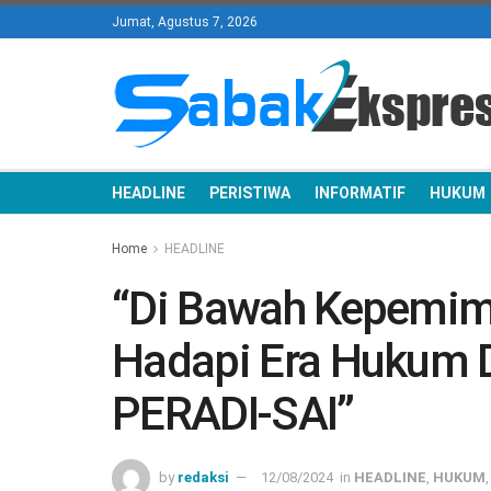
Jumat, Agustus 7, 2026
HEADLINE
PERISTIWA
INFORMATIF
HUKUM
Home
HEADLINE
“Di Bawah Kepemimp
Hadapi Era Hukum Di
PERADI-SAI”
by
redaksi
12/08/2024
in
HEADLINE
,
HUKUM