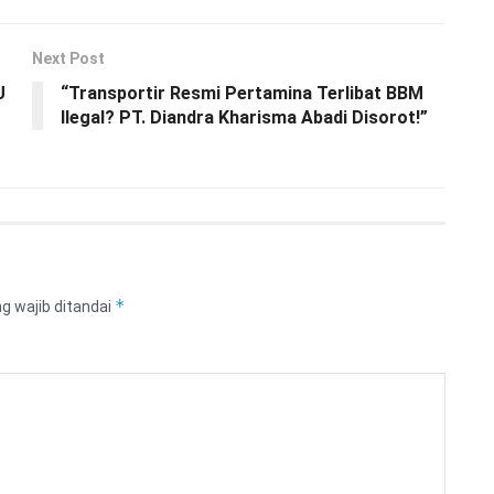
Next Post
U
“Transportir Resmi Pertamina Terlibat BBM
Ilegal? PT. Diandra Kharisma Abadi Disorot!”
*
g wajib ditandai