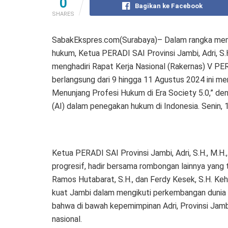
0
Bagikan ke Facebook
SHARES
SabakEkspres.com(Surabaya)– Dalam rangka memp
hukum, Ketua PERADI SAI Provinsi Jambi, Adri, S
menghadiri Rapat Kerja Nasional (Rakernas) V PE
berlangsung dari 9 hingga 11 Agustus 2024 ini m
Menunjang Profesi Hukum di Era Society 5.0,” den
(AI) dalam penegakan hukum di Indonesia. Senin,
Ketua PERADI SAI Provinsi Jambi, Adri, S.H., M.H
progresif, hadir bersama rombongan lainnya yang ter
Ramos Hutabarat, S.H., dan Ferdy Kesek, S.H. Ke
kuat Jambi dalam mengikuti perkembangan dunia h
bahwa di bawah kepemimpinan Adri, Provinsi Jamb
nasional.