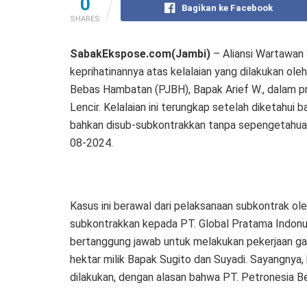
0
Bagikan ke Facebook
SHARES
SabakEkspose.com(Jambi)
– Aliansi Wartawan
keprihatinannya atas kelalaian yang dilakukan o
Bebas Hambatan (PJBH), Bapak Arief W., dalam 
Lencir. Kelalaian ini terungkap setelah diketahui
bahkan disub-subkontrakkan tanpa sepengetahuan
08-2024.
Kasus ini berawal dari pelaksanaan subkontrak ol
subkontrakkan kepada PT. Global Pratama Indonus
bertanggung jawab untuk melakukan pekerjaan gal
hektar milik Bapak Sugito dan Suyadi. Sayangnya,
dilakukan, dengan alasan bahwa PT. Petronesia 