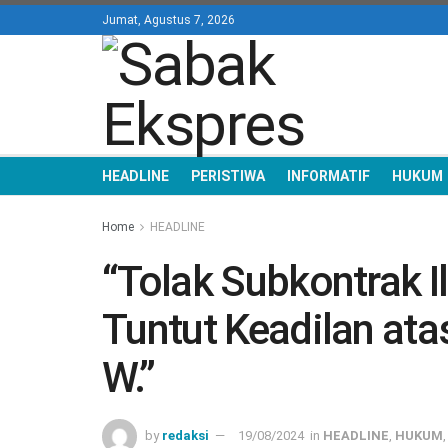
Jumat, Agustus 7, 2026
HEADLINE
PERISTIWA
INFORMATIF
HUKUM
Home
HEADLINE
“Tolak Subkontrak I
Tuntut Keadilan ata
W.”
by
redaksi
19/08/2024
in
HEADLINE
,
HUKUM