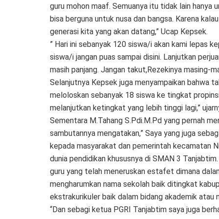
guru mohon maaf. Semuanya itu tidak lain hanya 
bisa berguna untuk nusa dan bangsa. Karena kalau 
generasi kita yang akan datang,” Ucap Kepsek.
” Hari ini sebanyak 120 siswa/i akan kami lepas 
siswa/i jangan puas sampai disini. Lanjutkan perj
masih panjang. Jangan takut,Rezekinya masing-ma
Selanjutnya Kepsek juga menyampaikan bahwa tahu
meloloskan sebanyak 18 siswa ke tingkat propins
melanjutkan ketingkat yang lebih tinggi lagi,” ujarn
Sementara M.Tahang S.Pdi.M.Pd yang pernah me
sambutannya mengatakan,” Saya yang juga sebag
kepada masyarakat dan pemerintah kecamatan Nip
dunia pendidikan khususnya di SMAN 3 Tanjabtim.
guru yang telah meneruskan estafet dimana dalam
mengharumkan nama sekolah baik ditingkat kabupa
ekstrakurikuler baik dalam bidang akademik atau no
“Dan sebagi ketua PGRI Tanjabtim saya juga berha