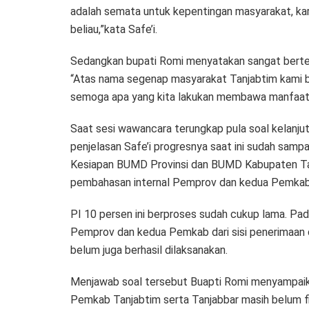
adalah semata untuk kepentingan masyarakat, ka
beliau,”kata Safe’i.
Sedangkan bupati Romi menyatakan sangat berter
“Atas nama segenap masyarakat Tanjabtim kami be
semoga apa yang kita lakukan membawa manfaat 
Saat sesi wawancara terungkap pula soal kelanjut
penjelasan Safe’i progresnya saat ini sudah sa
Kesiapan BUMD Provinsi dan BUMD Kabupaten Tanj
pembahasan internal Pemprov dan kedua Pemkab
PI 10 persen ini berproses sudah cukup lama. Pad
Pemprov dan kedua Pemkab dari sisi penerimaan d
belum juga berhasil dilaksanakan.
Menjawab soal tersebut Buapti Romi menyampaika
Pemkab Tanjabtim serta Tanjabbar masih belum fina