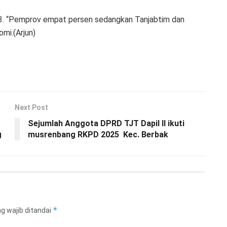
-3. “Pemprov empat persen sedangkan Tanjabtim dan
mi.(Arjun)
Next Post
Sejumlah Anggota DPRD TJT Dapil II ikuti
g
musrenbang RKPD 2025 Kec. Berbak
*
g wajib ditandai