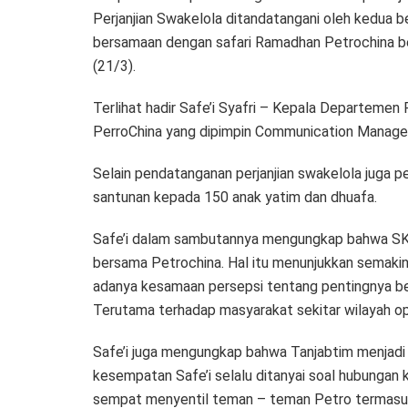
Perjanjian Swakelola ditandatangani oleh kedua 
bersamaan dengan safari Ramadhan Petrochina be
(21/3).
Terlihat hadir Safe’i Syafri – Kepala Departemen
PerroChina yang dipimpin Communication Manager
Selain pendatanganan perjanjian swakelola juga pe
santunan kepada 150 anak yatim dan dhuafa.
Safe’i dalam sambutannya mengungkap bahwa SK
bersama Petrochina. Hal itu menunjukkan semakin 
adanya kesamaan persepsi tentang pentingnya be
Terutama terhadap masyarakat sekitar wilayah op
Safe’i juga mengungkap bahwa Tanjabtim menjadi 
kesempatan Safe’i selalu ditanyai soal hubungan
sempat menyentil teman – teman Petro termasuk 