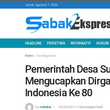
Jumat, Agustus 7, 2026
HEADLINE
PERISTIWA
INFORMATIF
HUKUM
Home
Uncategorized
Pemerintah Desa Su
Mengucapkan Dirga
Indonesia Ke 80
by
redaksi
30/08/2025
in
Uncategorized