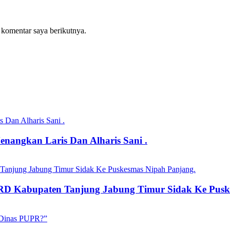
 komentar saya berikutnya.
angkan Laris Dan Alharis Sani .
RD Kabupaten Tanjung Jabung Timur Sidak Ke Pusk