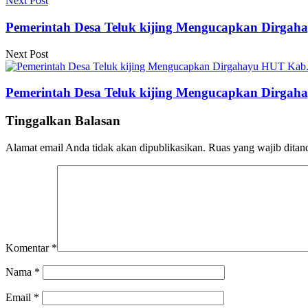
Next Post
Pemerintah Desa Teluk kijing Mengucapkan Dirgah
Next Post
Pemerintah Desa Teluk kijing Mengucapkan Dirgah
Tinggalkan Balasan
Alamat email Anda tidak akan dipublikasikan.
Ruas yang wajib ditan
Komentar
*
Nama
*
Email
*