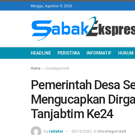
Minggu, Agustus 9, 2026
HEADLINE
PERISTIWA
INFORMATIF
HUKUM
Home
Uncategorized
Pemerintah Desa S
Mengucapkan Dirga
Tanjabtim Ke24
by
redaksi
03/12/2023
in
Uncategorized