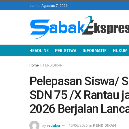
Jumat, Agustus 7, 2026
HEADLINE
PERISTIWA
INFORMATIF
HUKUM
Home
PENDIDIKAN
Pelepasan Siswa/ S
SDN 75 /X Rantau j
2026 Berjalan Lanca
by
redaksi
15/06/2026
in
PENDIDIKAN