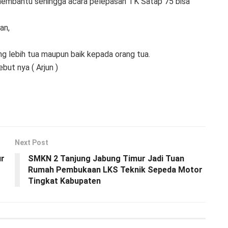
membantu sehingga acara pelepasan TK Satap 75 bisa
an,
ang lebih tua maupun baik kepada orang tua.
but nya ( Arjun )
Next Post
ur
SMKN 2 Tanjung Jabung Timur Jadi Tuan
Rumah Pembukaan LKS Teknik Sepeda Motor
Tingkat Kabupaten