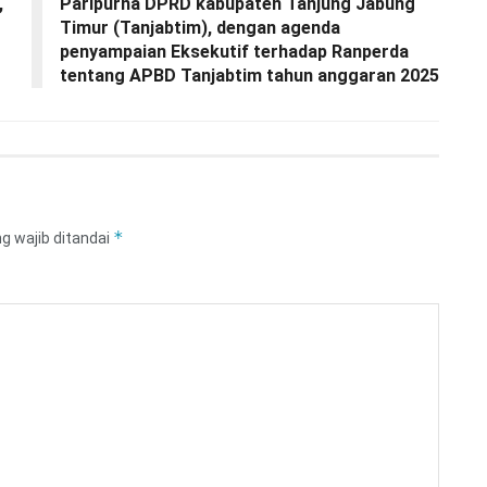
,
Paripurna DPRD kabupaten Tanjung Jabung
Timur (Tanjabtim), dengan agenda
penyampaian Eksekutif terhadap Ranperda
tentang APBD Tanjabtim tahun anggaran 2025
*
g wajib ditandai