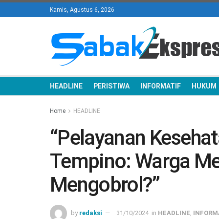
Kamis, Agustus 6, 2026
HEADLINE
PERISTIWA
INFORMATIF
HUKUM
Home
HEADLINE
“Pelayanan Keseha
Tempino: Warga Me
Mengobrol?”
by
redaksi
31/10/2024
in
HEADLINE
,
INFORM