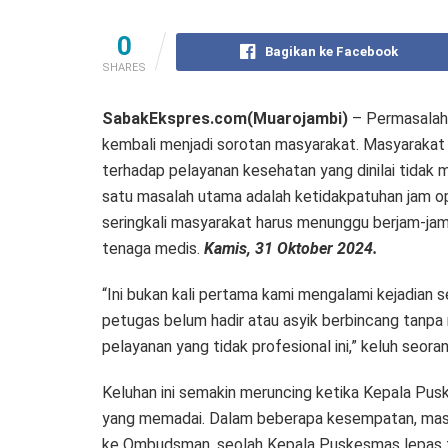
0
Bagikan ke Facebook
SHARES
SabakEkspres.com(Muarojambi)
– Permasalah
kembali menjadi sorotan masyarakat. Masyarakat
terhadap pelayanan kesehatan yang dinilai tidak
satu masalah utama adalah ketidakpatuhan jam op
seringkali masyarakat harus menunggu berjam-ja
tenaga medis.
Kamis, 31 Oktober 2024.
“Ini bukan kali pertama kami mengalami kejadian se
petugas belum hadir atau asyik berbincang tanp
pelayanan yang tidak profesional ini,” keluh seo
Keluhan ini semakin meruncing ketika Kepala Pus
yang memadai. Dalam beberapa kesempatan, masy
ke Ombudsman, seolah Kepala Puskesmas lepas t