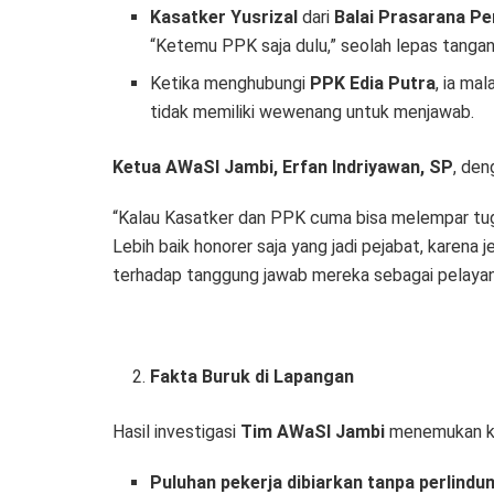
Kasatker Yusrizal
dari
Balai Prasarana P
“Ketemu PPK saja dulu,” seolah lepas tangan
Ketika menghubungi
PPK Edia Putra
, ia ma
tidak memiliki wewenang untuk menjawab.
Ketua AWaSI Jambi, Erfan Indriyawan, SP
, den
“Kalau Kasatker dan PPK cuma bisa melempar tuga
Lebih baik honorer saja yang jadi pejabat, karena j
terhadap tanggung jawab mereka sebagai pelayan
Fakta Buruk di Lapangan
Hasil investigasi
Tim AWaSI Jambi
menemukan kon
Puluhan pekerja dibiarkan tanpa perlindu