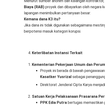
Menurut sumber anonim dari kalangan kontraktor,
Biaya (RAB)
proyek dan dibayarkan oleh negara k
lapangan menimbulkan pertanyaan besar:
Kemana dana K3 itu?
Jika dana ini tidak digunakan sebagaimana mestin
berpotensi masuk kategori korupsi.
Keterlibatan Instansi Terkait
Kementerian Pekerjaan Umum dan Perum
Proyek ini berada di bawah pengawasa
Kasatker Yusrizal
sebagai penanggung
Direktorat Jenderal Cipta Karya menjadi
Satuan Kerja Pelaksanaan Prasarana Per
PPK Edia Putra
bertugas memastikan pe