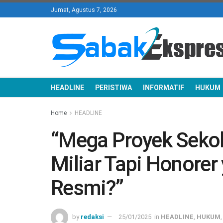
Jumat, Agustus 7, 2026
HEADLINE
PERISTIWA
INFORMATIF
HUKUM
Home
HEADLINE
“Mega Proyek Sekol
Miliar Tapi Honorer
Resmi?”
by
redaksi
25/01/2025
in
HEADLINE
,
HUKUM