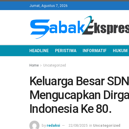
Jumat, Agustus 7, 2026
HEADLINE
PERISTIWA
INFORMATIF
HUKUM
Home
Uncategorized
Keluarga Besar SDN
Mengucapkan Dirga
Indonesia Ke 80.
by
redaksi
22/08/2025
in
Uncategorized