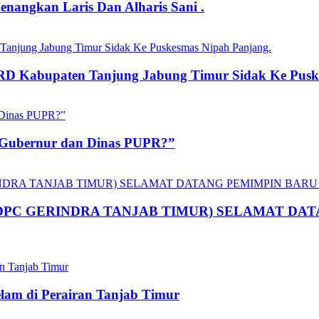
angkan Laris Dan Alharis Sani .
RD Kabupaten Tanjung Jabung Timur Sidak Ke Pusk
 Gubernur dan Dinas PUPR?”
UA DPC GERINDRA TANJAB TIMUR) SELAMAT D
lam di Perairan Tanjab Timur