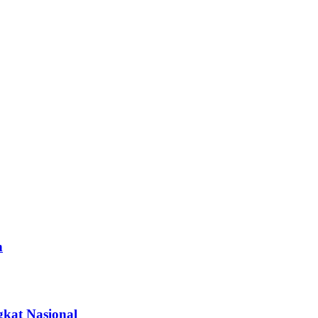
n
gkat Nasional