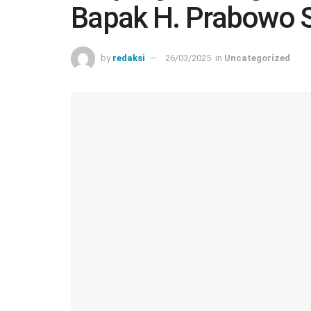
Bapak H. Prabowo 
by
redaksi
26/03/2025
in
Uncategorized