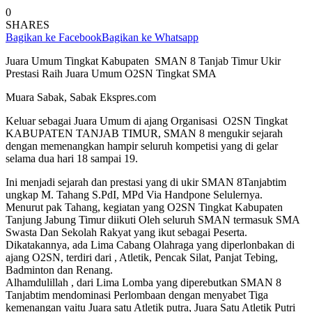
0
SHARES
Bagikan ke Facebook
Bagikan ke Whatsapp
Juara Umum Tingkat Kabupaten SMAN 8 Tanjab Timur Ukir
Prestasi Raih Juara Umum O2SN Tingkat SMA
Muara Sabak, Sabak Ekspres.com
Keluar sebagai Juara Umum di ajang Organisasi O2SN Tingkat
KABUPATEN TANJAB TIMUR, SMAN 8 mengukir sejarah
dengan memenangkan hampir seluruh kompetisi yang di gelar
selama dua hari 18 sampai 19.
Ini menjadi sejarah dan prestasi yang di ukir SMAN 8Tanjabtim
ungkap M. Tahang S.PdI, MPd Via Handpone Selulernya.
Menurut pak Tahang, kegiatan yang O2SN Tingkat Kabupaten
Tanjung Jabung Timur diikuti Oleh seluruh SMAN termasuk SMA
Swasta Dan Sekolah Rakyat yang ikut sebagai Peserta.
Dikatakannya, ada Lima Cabang Olahraga yang diperlonbakan di
ajang O2SN, terdiri dari , Atletik, Pencak Silat, Panjat Tebing,
Badminton dan Renang.
Alhamdulillah , dari Lima Lomba yang diperebutkan SMAN 8
Tanjabtim mendominasi Perlombaan dengan menyabet Tiga
kemenangan yaitu Juara satu Atletik putra, Juara Satu Atletik Putri