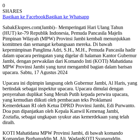
0
SHARES
Bagikan ke Facebook
Bagikan ke Whatsapp
SabakEkspres.com(Jambi)– Memperingati Hari Ulang Tahun
(HUT) ke-79 Republik Indonesia, Pemuda Pancasila Majelis
Pimpinan Wilayah (MPW) Provinsi Jambi kembali menunjukkan
komitmen dan semangat kebangsaan mereka. Di bawah
kepemimpinan Panglima Adri, S.H., M.H., Pemuda Pancasila hadir
dalam upacara peringatan yang digelar di halaman Kantor Gubernur
Jambi, dengan perwakilan dari Komando Inti (KOTI) Mahatidana
MPW Provinsi Jambi yang turut mengambil bagian dalam barisan
upacara. Sabtu, 17 Agustus 2024
Upacara ini dipimpin langsung oleh Gubernur Jambi, Al Haris, yang
bertindak sebagai inspektur upacara. Upacara dimulai dengan
penyerahan duplikat Sang Merah Putih kepada perwira upacara,
yang kemudian diikuti oleh pembacaan teks Proklamasi
Kemerdekaan RI oleh Ketua DPRD Provinsi Jambi, Edi Purwanto.
Doa pun dipanjatkan oleh Kepala Kanwil Kemenag Jambi,
Zoztafia, sebagai ungkapan syukur atas kemerdekaan yang telah
diraih.
KOTI Mahatidana MPW Provinsi Jambi, di bawah komando
Komandan Burhanuddin M. Ali, WadanKOTI Syaparuddin,