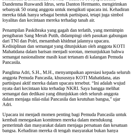
Dandenma Ruswandi Idrus, serta Danton Hermanto, mengirimkan
sebanyak 50 orang anggota untuk mengikuti upacara ini. Kehadiran
mereka tidak hanya sebagai bentuk partisipasi, tetapi juga simbol
loyalitas dan kecintaan mereka terhadap tanah air.
Penampilan Paskibraka yang gagah dan terlatih, yang memimpin
pengibaran Sang Merah Putih, didampingi oleh pasukan gabungan
dari TNI dan Polri, menambah khidmat jalannya upacara.
Kedisiplinan dan semangat yang ditunjukkan oleh anggota KOTI
Mahatidana dalam barisan menjadi sorotan, menunjukkan bahwa
semangat nasionalisme masih kuat tertanam di kalangan Pemuda
Pancasila.
Panglima Adri, S.H., M.H., menyampaikan apresiasi kepada seluruh
anggota Pemuda Pancasila, khususnya KOTI Mahatidana, atas
partisipasi aktif mereka dalam upacara tersebut. “Ini adalah wujud
nyata dari kecintaan kita terhadap NKRI. Saya bangga melihat
semangat dan dedikasi yang ditunjukkan oleh seluruh anggota
dalam menjaga nilai-nilai Pancasila dan keutuhan bangsa,” ujar
Adri.
Upacara ini menjadi momen penting bagi Pemuda Pancasila untuk
kembali menegaskan komitmen mereka dalam mendukung
pemerintah dan masyarakat dalam menjaga persatuan dan kesatuan
bangsa. Kehadiran mereka di tengah masyarakat bukan hanya