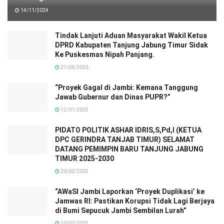
14/11/2024
Tindak Lanjuti Aduan Masyarakat Wakil Ketua
DPRD Kabupaten Tanjung Jabung Timur Sidak
Ke Puskesmas Nipah Panjang.
21/06/2026
“Proyek Gagal di Jambi: Kemana Tanggung
Jawab Gubernur dan Dinas PUPR?”
12/01/2025
PIDATO POLITIK ASHAR IDRIS,S,Pd,I (KETUA
DPC GERINDRA TANJAB TIMUR) SELAMAT
DATANG PEMIMPIN BARU TANJUNG JABUNG
TIMUR 2025-2030
20/02/2025
“AWaSI Jambi Laporkan ‘Proyek Duplikasi’ ke
Jamwas RI: Pastikan Korupsi Tidak Lagi Berjaya
di Bumi Sepucuk Jambi Sembilan Lurah”
10/02/2025