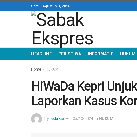
Sabtu, Agustus 8, 2026
HEADLINE
PERISTIWA
INFORMATIF
HUKUM
Home
HUKUM
HiWaDa Kepri Unjuk 
Laporkan Kasus Kor
by
redaksi
05/10/2024
in
HUKUM