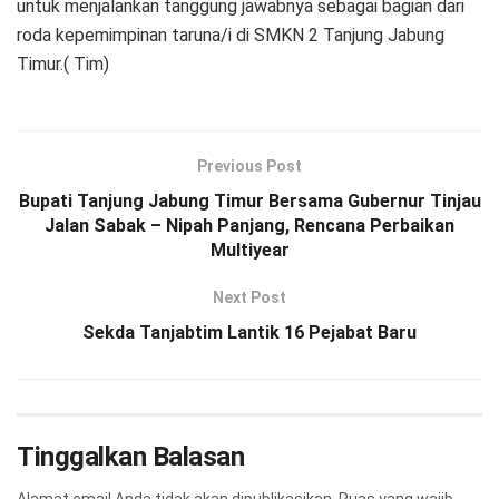
untuk menjalankan tanggung jawabnya sebagai bagian dari
roda kepemimpinan taruna/i di SMKN 2 Tanjung Jabung
Timur.( Tim)
Previous Post
Bupati Tanjung Jabung Timur Bersama Gubernur Tinjau
Jalan Sabak – Nipah Panjang, Rencana Perbaikan
Multiyear
Next Post
Sekda Tanjabtim Lantik 16 Pejabat Baru
Tinggalkan Balasan
Alamat email Anda tidak akan dipublikasikan.
Ruas yang wajib