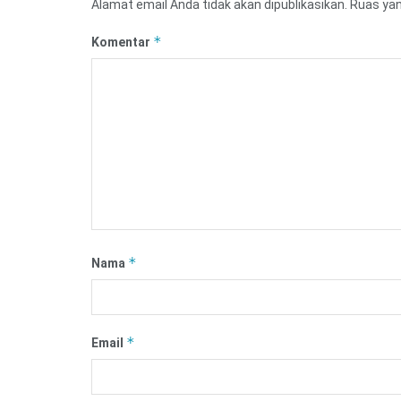
Alamat email Anda tidak akan dipublikasikan.
Ruas yan
*
Komentar
*
Nama
*
Email