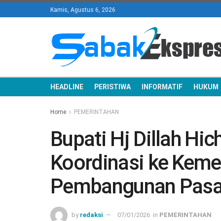
Kamis, Agustus 6, 2026
HEADLINE
PERISTIWA
INFORMATIF
HUKUM
Home
PEMERINTAHAN
Bupati Hj Dillah Hic
Koordinasi ke Keme
Pembangunan Pasa
by
redaksi
07/01/2026
in
PEMERINTAHAN