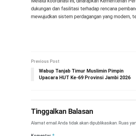
Melalui koordinasi ini, diharapkan Kementerian 
dukungan dan fasilitasi terhadap rencana pemban
mewujudkan sistem perdagangan yang modern, ter
Previous Post
Wabup Tanjab Timur Muslimin Pimpin
Upacara HUT Ke-69 Provinsi Jambi 2026
Tinggalkan Balasan
Alamat email Anda tidak akan dipublikasikan.
Ruas yan
*
Komentar