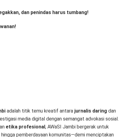
tegakkan, dan penindas harus tumbang!
awanan!
mbi
adalah titik temu kreatif antara
jurnalis daring
dan
stigasi media digital dengan semangat advokasi sosial.
dan
etika profesional
, AWaSI Jambi bergerak untuk
psi hingga pemberdayaan komunitas—demi menciptakan