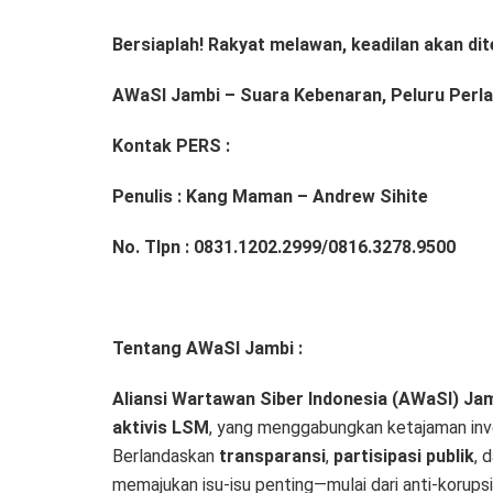
Bersiaplah! Rakyat melawan, keadilan akan di
AWaSI Jambi – Suara Kebenaran, Peluru Perl
Kontak PERS :
Penulis : Kang Maman – Andrew Sihite
No. Tlpn : 0831.1202.2999/0816.3278.9500
Tentang AWaSI Jambi :
Aliansi Wartawan Siber Indonesia (AWaSI) Ja
aktivis LSM
, yang menggabungkan ketajaman inve
Berlandaskan
transparansi
,
partisipasi publik
, 
memajukan isu-isu penting—mulai dari anti-koru