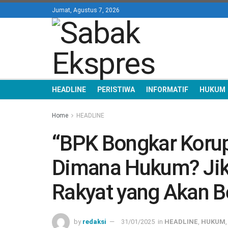
Jumat, Agustus 7, 2026
HEADLINE
PERISTIWA
INFORMATIF
HUKUM
Home
HEADLINE
“BPK Bongkar Korup
Dimana Hukum? Jika
Rakyat yang Akan B
by
redaksi
31/01/2025
in
HEADLINE
,
HUKUM