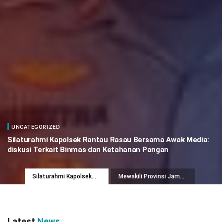
UNCATEGORIZED
Silaturahmi Kapolsek Rantau Rasau Bersama Awak Media:
diskusi Terkait Binmas dan Ketahanan Pangan
Silaturahmi Kapolsek
Mewakili Provinsi Jambi
Rantau Rasau Bersama
Dua Taruni SMKN 2
Awak Media: diskusi
Tanjabtim Raih
Terkait Binmas dan
Penghargaan Medallion
Ketahanan Pangan
For Excellence Tingkat
Nasional
Latest
News