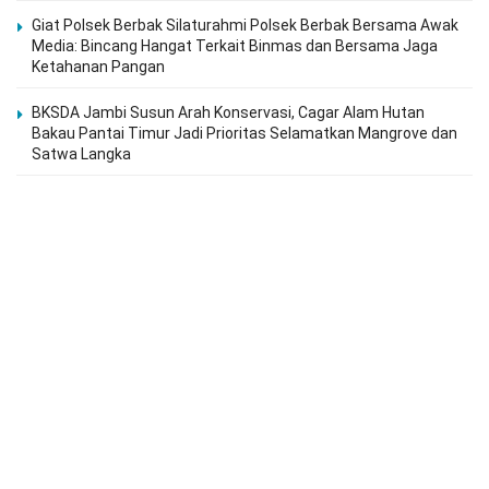
Giat Polsek Berbak Silaturahmi Polsek Berbak Bersama Awak
Media: Bincang Hangat Terkait Binmas dan Bersama Jaga
Ketahanan Pangan
BKSDA Jambi Susun Arah Konservasi, Cagar Alam Hutan
Bakau Pantai Timur Jadi Prioritas Selamatkan Mangrove dan
Satwa Langka
Politics
Hasnibah Wakil Ketua DPRD Tanjabtim di Dampingi
Lurah Dan RT Tinjau Proyek Tanggul Penahan Banjir
20/07/2026