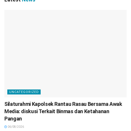
UNCATEGORIZED
Silaturahmi Kapolsek Rantau Rasau Bersama Awak
Media: diskusi Terkait Binmas dan Ketahanan
Pangan
06/08/2026